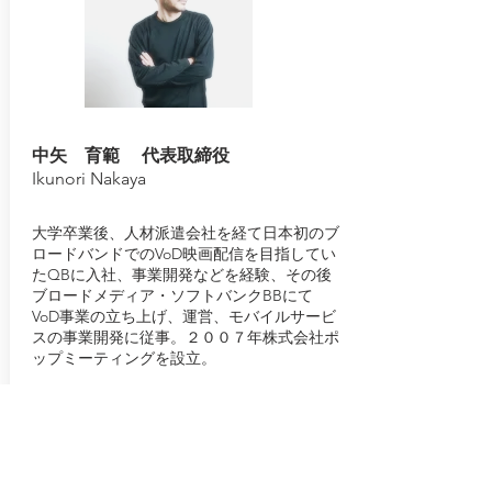
中矢 育範 代表取締役
Ikunori Nakaya
大学卒業後、人材派遣会社を経て日本初のブ
ロードバンドでのVoD映画配信を目指してい
たQBに入社、事業開発などを経験、その後
ブロードメディア・ソフトバンクBBにて
VoD事業の立ち上げ、運営、モバイルサービ
スの事業開発に従事。２００７年株式会社ポ
ップミーティングを設立。
リンカーズ株式会社（東証GRI5131）の創業
時のCTOとしてサービスリリースを牽引。
株式会社トリプルアイズ（東証GRI
5026
）の
SESからAIへの事業転換でIPOに向けたR&D