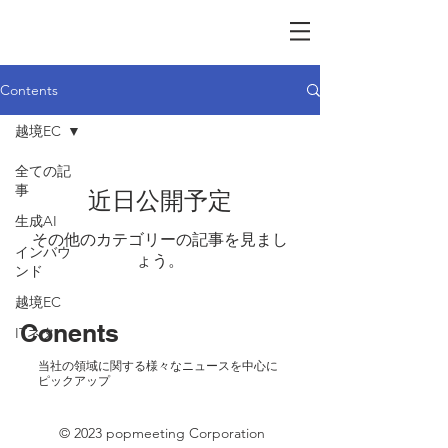
Contents
越境EC
全ての記
事
近日公開予定
生成AI
その他のカテゴリーの記事を見まし
インバウ
ょう。
ンド
越境EC
Conents
ITネタ
​当社の領域に関する様々なニュースを中心に
ピックアップ
© 2023 popmeeting Corporation